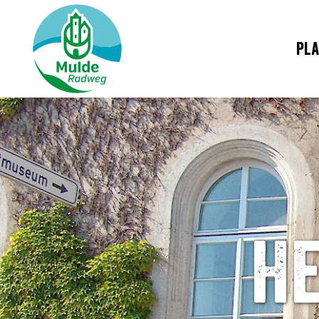
Pla
H