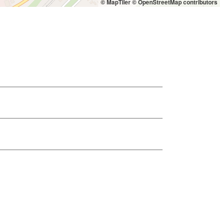
© MapTiler
© OpenStreetMap contributors