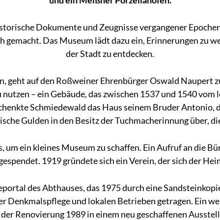
und ein Meißner Porzellanofen.
Historische Dokumente und Zeugnisse vergangener Epoc
ch gemacht. Das Museum lädt dazu ein, Erinnerungen zu we
der Stadt zu entdecken.
n, geht auf den Roßweiner Ehrenbürger Oswald Naupert zu
zu nutzen – ein Gebäude, das zwischen 1537 und 1540 vom le
schenkte Schmiedewald das Haus seinem Bruder Antonio, d
ische Gulden in den Besitz der Tuchmacherinnung über, di
 um ein kleines Museum zu schaffen. Ein Aufruf an die Bür
espendet. 1919 gründete sich ein Verein, der sich der He
portal des Abthauses, das 1975 durch eine Sandsteinkopi
r Denkmalspflege und lokalen Betrieben getragen. Ein wei
t der Renovierung 1989 in einem neu geschaffenen Ausstel