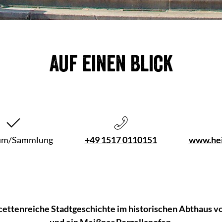
Auf einen Blick
um/Sammlung
+49 1517 0110151
www.hei
ttenreiche Stadtgeschichte im historischen Abthaus von