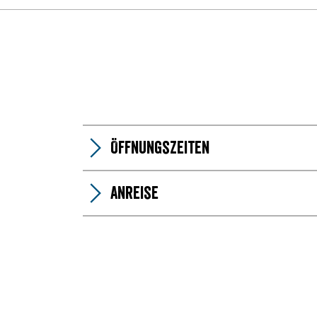
w
a
h
l
Öffnungszeiten
Anreise