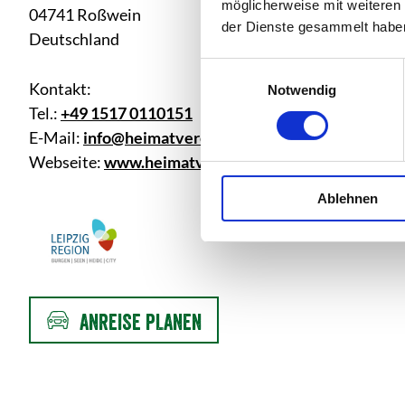
möglicherweise mit weiteren
04741 Roßwein
der Dienste gesammelt habe
Deutschland
E
Kontakt:
Notwendig
i
Tel.:
+49 1517 0110151
n
w
E-Mail:
info@heimatverein-rosswein.de
i
Webseite:
www.heimatverein-rosswein.de
l
Ablehnen
l
i
g
u
n
g
ANREISE PLANEN
s
a
u
s