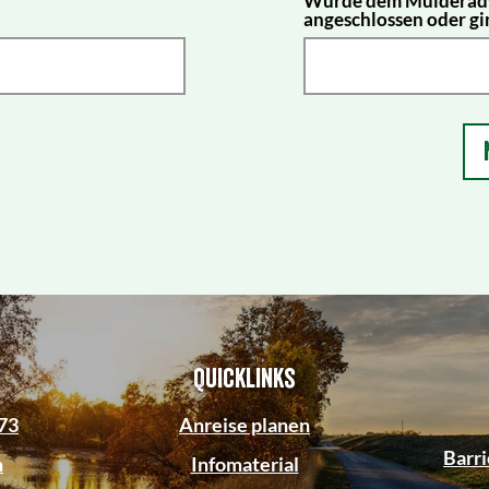
angeschlossen oder gi
Quicklinks
73
Anreise planen
Barri
n
Infomaterial