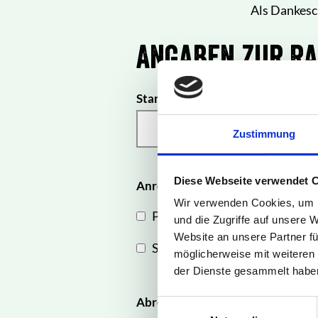
Als Dankesch
Angaben zur Ra
Startpunkt
*
Zustimmung
Diese Webseite verwendet 
Anreise zum Startpunkt
Wir verwenden Cookies, um I
PKW
Fern
und die Zugriffe auf unsere 
Website an unsere Partner fü
Sonstige
möglicherweise mit weiteren
der Dienste gesammelt habe
Abreise vom Endpunkt
E