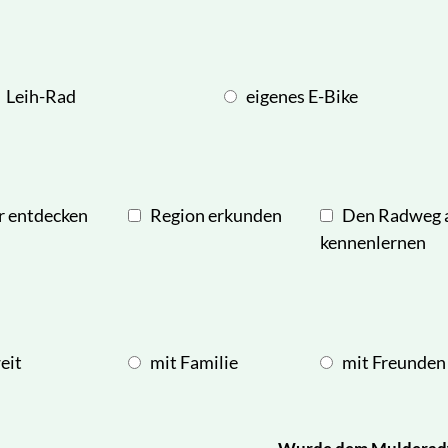
Leih-Rad
eigenes E-Bike
r entdecken
Region erkunden
Den Radweg a
kennenlernen
eit
mit Familie
mit Freunden
Wurde dem Mulderadw