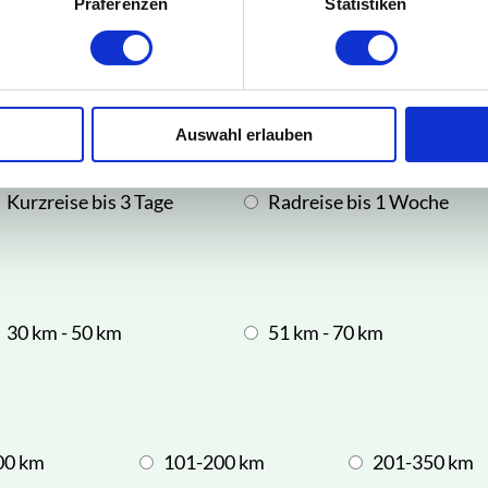
Präferenzen
Statistiken
bus
Regionalbus
Bahn
Auswahl erlauben
Kurzreise bis 3 Tage
Radreise bis 1 Woche
30 km - 50 km
51 km - 70 km
00 km
101-200 km
201-350 km