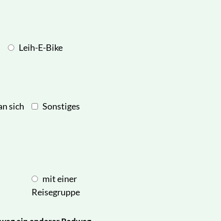
Leih-E-Bike
n sich
Sonstiges
mit einer
Reisegruppe
eg ein anderer Radweg