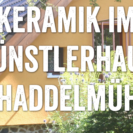
Keramik i
ünstlerha
haddelmü