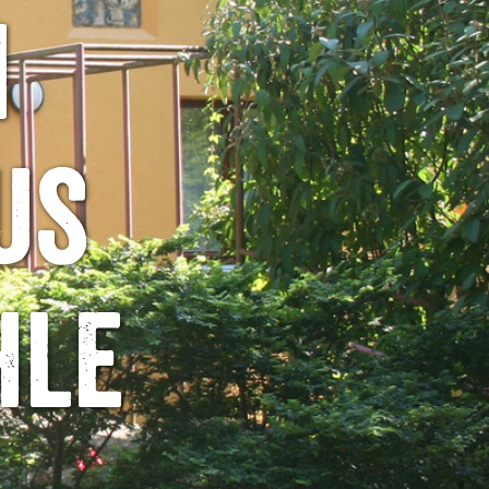
m
us
hle