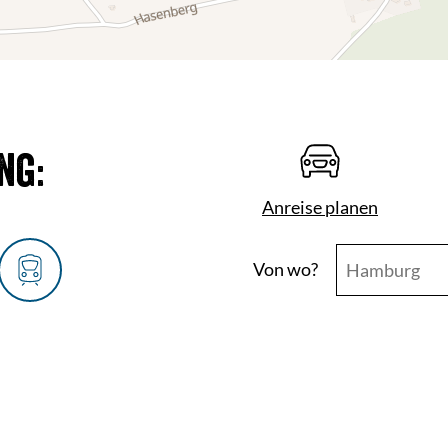
ng:
Anreise planen
Von wo?