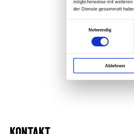
möglicherweise mit weiteren
der Dienste gesammelt habe
E
Notwendig
i
n
w
i
l
Ablehnen
l
i
g
u
n
g
s
a
u
Kontakt
s