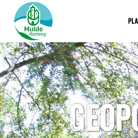
Pla
Geop