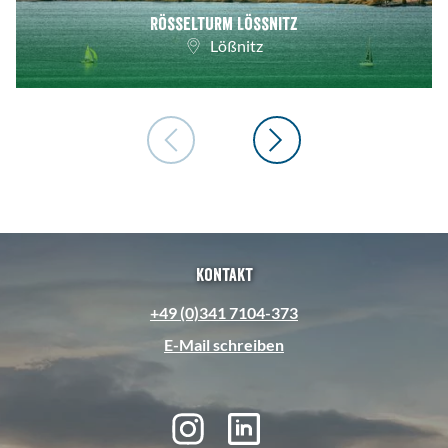
Rösselturm Lössnitz
Lößnitz
Kontakt
+49 (0)341 7104-373
E-Mail schreiben
I
L