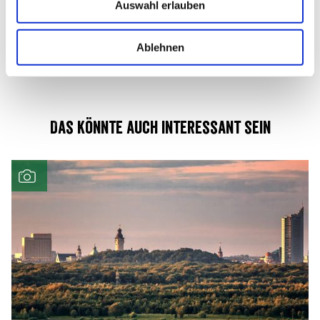
Auswahl erlauben
s
w
a
Ablehnen
h
l
Das könnte auch interessant sein