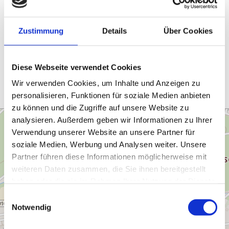
Zustimmung
Details
Über Cookies
ANREISE PLANEN
Diese Webseite verwendet Cookies
Wir verwenden Cookies, um Inhalte und Anzeigen zu
personalisieren, Funktionen für soziale Medien anbieten
zu können und die Zugriffe auf unsere Website zu
analysieren. Außerdem geben wir Informationen zu Ihrer
Verwendung unserer Website an unsere Partner für
soziale Medien, Werbung und Analysen weiter. Unsere
Partner führen diese Informationen möglicherweise mit
weiteren Daten zusammen, die Sie ihnen bereitgestellt
haben oder die sie im Rahmen Ihrer Nutzung der Dienste
gesammelt haben.
E
Notwendig
i
n