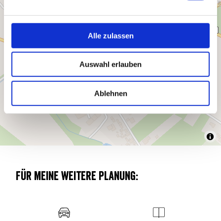
n
g
s
Alle zulassen
a
u
Auswahl erlauben
s
w
a
Ablehnen
h
l
Für meine weitere Planung: