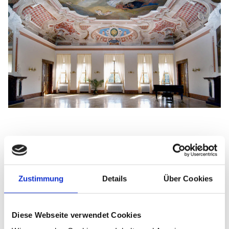
Zustimmung
Details
Über Cookies
Kontakt
Jagdhaus Kössern
Kösserner Dorfstraße 1
Diese Webseite verwendet Cookies
04668 Grimma