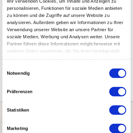
Wir verwenden Cookies, um Inhalte und Anzeigen zu
Deutschland
personalisieren, Funktionen für soziale Medien anbieten
zu können und die Zugriffe auf unsere Website zu
Kontakt:
analysieren. Außerdem geben wir Informationen zu Ihrer
Tel.:
+49 34384 73931
Verwendung unserer Website an unsere Partner für
E-Mail:
jagdhauskoessern@web.de
soziale Medien, Werbung und Analysen weiter. Unsere
Webseite:
www.jagdhaus-koessern.de
Partner führen diese Informationen möglicherweise mit
weiteren Daten zusammen, die Sie ihnen bereitgestellt
haben oder die sie im Rahmen Ihrer Nutzung der Dienste
gesammelt haben.
E
Notwendig
ANREISE PLANEN
i
n
w
Präferenzen
i
l
l
Statistiken
i
g
Marketing
u