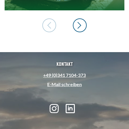
Kontakt
+49 (0)341 7104-373
E-Mail schreiben
I
L
n
i
s
n