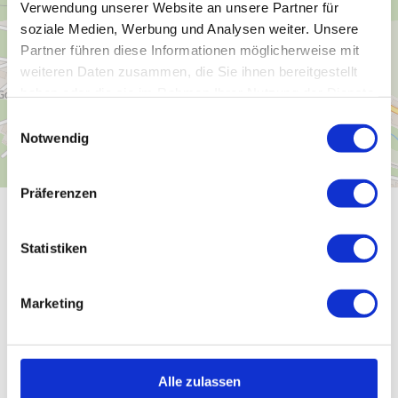
Verwendung unserer Website an unsere Partner für
soziale Medien, Werbung und Analysen weiter. Unsere
Partner führen diese Informationen möglicherweise mit
weiteren Daten zusammen, die Sie ihnen bereitgestellt
haben oder die sie im Rahmen Ihrer Nutzung der Dienste
gesammelt haben.
E
Notwendig
i
n
w
Präferenzen
i
Gut zu wissen
l
l
Statistiken
i
g
Marketing
u
Öffnungszeiten
n
g
Weitere Preisinformationen
s
Alle zulassen
a