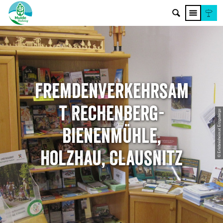
Fremdenverkehrsam
t Rechenberg-
© Erlebnisheimat Erzgebirge
Bienenmühle,
Holzhau, Clausnitz