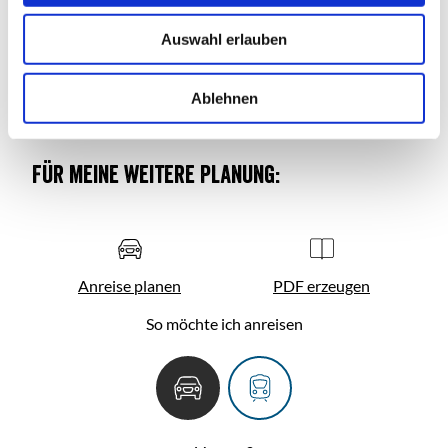
u
Anreise
Auswahl erlauben
s
w
a
Ablehnen
h
l
Für meine weitere Planung:
Anreise planen
PDF erzeugen
So möchte ich anreisen