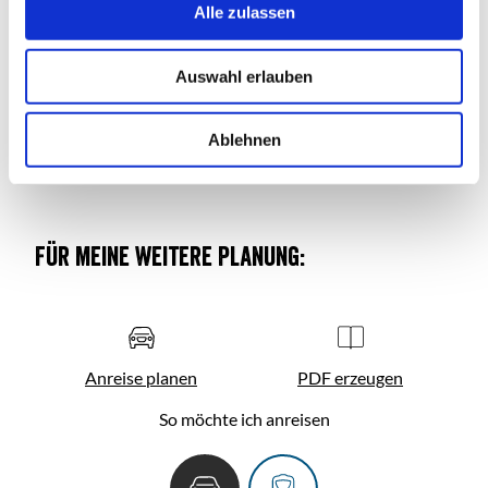
s
Alle zulassen
Preise
a
u
Auswahl erlauben
s
Weitere Preisinformationen
w
a
Ablehnen
h
l
Für meine weitere Planung:
Anreise planen
PDF erzeugen
So möchte ich anreisen