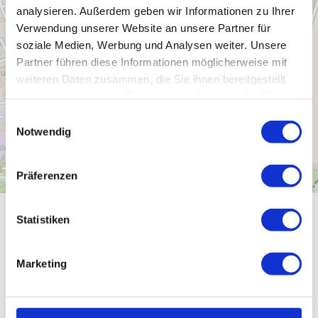
analysieren. Außerdem geben wir Informationen zu Ihrer
Verwendung unserer Website an unsere Partner für
soziale Medien, Werbung und Analysen weiter. Unsere
Partner führen diese Informationen möglicherweise mit
weiteren Daten zusammen, die Sie ihnen bereitgestellt
haben oder die sie im Rahmen Ihrer Nutzung der Dienste
gesammelt haben.
E
Notwendig
i
n
w
Präferenzen
i
l
l
Statistiken
Gut zu wissen
i
g
Marketing
u
n
Öffnungszeiten
g