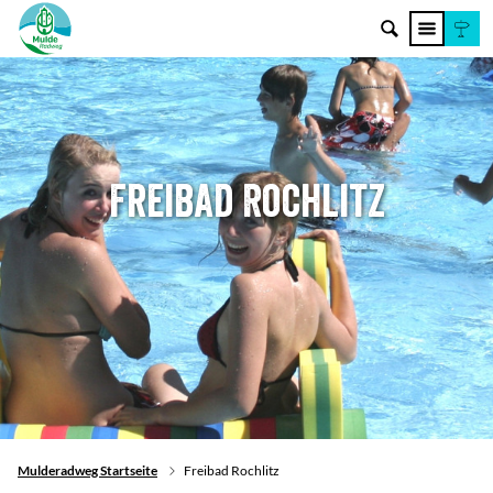
Freibad Rochlitz
Mulderadweg Startseite
Freibad Rochlitz